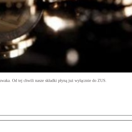
waka. Od tej chwili nasze składki płyną już wyłącznie do ZUS.