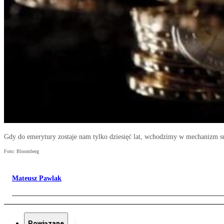
Gdy do emerytury zostaje nam tylko dziesięć lat, wchodzimy w mechanizm su
Foto: Bloomberg
Mateusz Pawlak
Powiązane