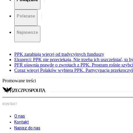
Polecane
Najnowsze
PPK zarabiają więcej od tradycyjnych funduszy
Eksperci: PPK nie przeciekają. Nie trzeba ich uszczelniać, to b
PFR ujawnia prawdę o zwrotach z PPK. Program rośnie szybci
Coraz więcej Polaków wybiera PPK. Partycypacja przekroczył
Promowane treści
KONTAKT
O nas
Kontakt
Napisz do nas