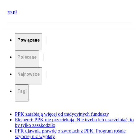
rp.pl
Powiązane
Polecane
Najnowsze
Tagi
PPK zarabiają więcej od tradycyjnych funduszy
Eksperci: PPK nie przeciekają. Nie trzeba ich uszczelniać, to
by tylko zaszkodziło
PFR ujawnia prawdę o zwrotach z PPK. Program rośnie
szybciej niż wypłaty