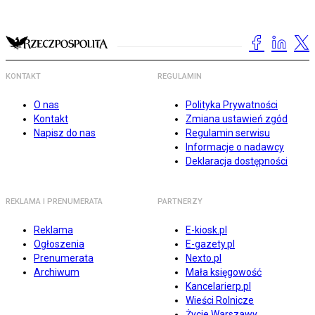
KONTAKT
REGULAMIN
O nas
Polityka Prywatności
Kontakt
Zmiana ustawień zgód
Napisz do nas
Regulamin serwisu
Informacje o nadawcy
Deklaracja dostępności
REKLAMA I PRENUMERATA
PARTNERZY
Reklama
E-kiosk.pl
Ogłoszenia
E-gazety.pl
Prenumerata
Nexto.pl
Archiwum
Mała księgowość
Kancelarierp.pl
Wieści Rolnicze
Życie Warszawy