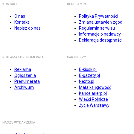
KONTAKT
REGULAMIN
O nas
Polityka Prywatności
Kontakt
Zmiana ustawień zgód
Napisz do nas
Regulamin serwisu
Informacje o nadawcy
Deklaracja dostępności
REKLAMA I PRENUMERATA
PARTNERZY
Reklama
E-kiosk.pl
Ogłoszenia
E-gazety.pl
Prenumerata
Nexto.pl
Archiwum
Mała księgowość
Kancelarierp.pl
Wieści Rolnicze
Życie Warszawy
NASZE WYDARZENIA