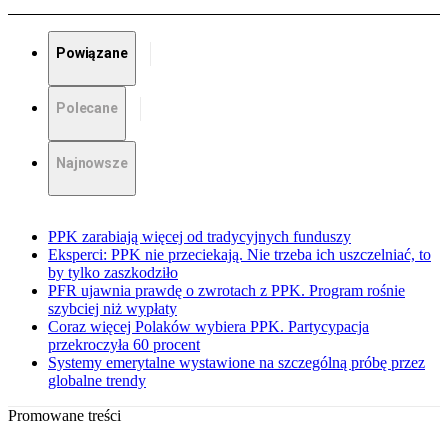
Powiązane
Polecane
Najnowsze
PPK zarabiają więcej od tradycyjnych funduszy
Eksperci: PPK nie przeciekają. Nie trzeba ich uszczelniać, to
by tylko zaszkodziło
PFR ujawnia prawdę o zwrotach z PPK. Program rośnie
szybciej niż wypłaty
Coraz więcej Polaków wybiera PPK. Partycypacja
przekroczyła 60 procent
Systemy emerytalne wystawione na szczególną próbę przez
globalne trendy
Promowane treści