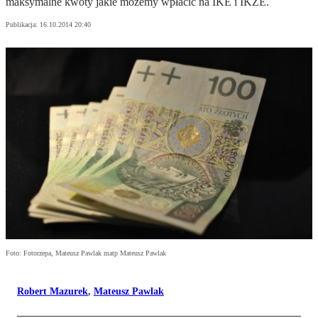
maksymalne kwoty jakie możemy wpłacić na IKE i IKZE.
Publikacja:
16.10.2014 20:40
Foto: Fotorzepa, Mateusz Pawlak matp Mateusz Pawlak
Robert Mazurek
,
Mateusz Pawlak