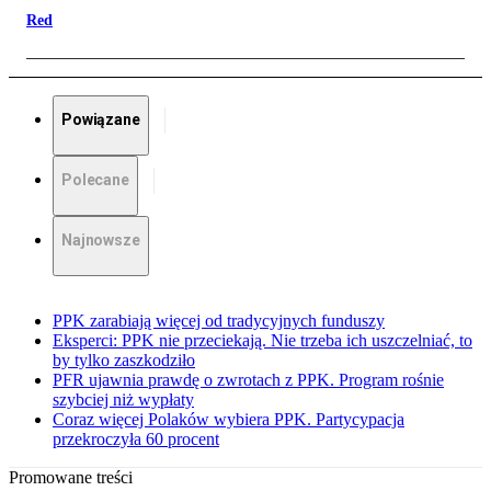
Red
Powiązane
Polecane
Najnowsze
PPK zarabiają więcej od tradycyjnych funduszy
Eksperci: PPK nie przeciekają. Nie trzeba ich uszczelniać, to
by tylko zaszkodziło
PFR ujawnia prawdę o zwrotach z PPK. Program rośnie
szybciej niż wypłaty
Coraz więcej Polaków wybiera PPK. Partycypacja
przekroczyła 60 procent
Promowane treści