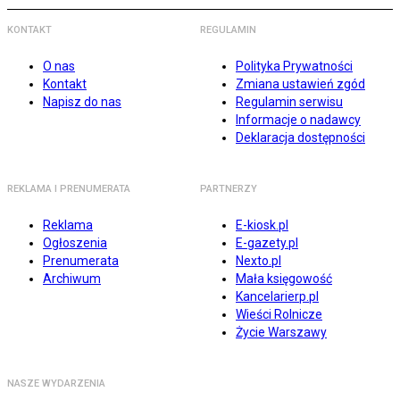
KONTAKT
REGULAMIN
O nas
Polityka Prywatności
Kontakt
Zmiana ustawień zgód
Napisz do nas
Regulamin serwisu
Informacje o nadawcy
Deklaracja dostępności
REKLAMA I PRENUMERATA
PARTNERZY
Reklama
E-kiosk.pl
Ogłoszenia
E-gazety.pl
Prenumerata
Nexto.pl
Archiwum
Mała księgowość
Kancelarierp.pl
Wieści Rolnicze
Życie Warszawy
NASZE WYDARZENIA