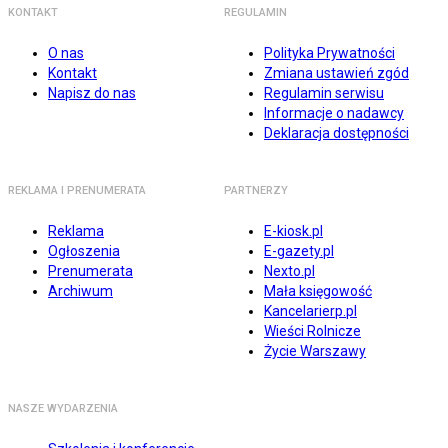
KONTAKT
REGULAMIN
O nas
Polityka Prywatności
Kontakt
Zmiana ustawień zgód
Napisz do nas
Regulamin serwisu
Informacje o nadawcy
Deklaracja dostępności
REKLAMA I PRENUMERATA
PARTNERZY
Reklama
E-kiosk.pl
Ogłoszenia
E-gazety.pl
Prenumerata
Nexto.pl
Archiwum
Mała księgowość
Kancelarierp.pl
Wieści Rolnicze
Życie Warszawy
NASZE WYDARZENIA