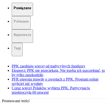
Powiązane
Polecane
Najnowsze
Tagi
PPK zarabiają więcej od tradycyjnych funduszy
Eksperci: PPK nie przeciekają. Nie trzeba ich uszczelniać, to
by tylko zaszkodziło
PFR ujawnia prawdę o zwrotach z PPK. Program rośnie
szybciej niż wypłaty
Coraz więcej Polaków wybiera PPK. Partycypacja
przekroczyła 60 procent
Promowane treści