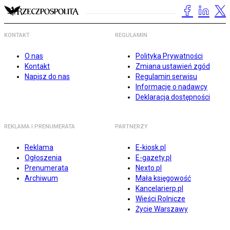
KONTAKT
REGULAMIN
O nas
Polityka Prywatności
Kontakt
Zmiana ustawień zgód
Napisz do nas
Regulamin serwisu
Informacje o nadawcy
Deklaracja dostępności
REKLAMA I PRENUMERATA
PARTNERZY
Reklama
E-kiosk.pl
Ogłoszenia
E-gazety.pl
Prenumerata
Nexto.pl
Archiwum
Mała księgowość
Kancelarierp.pl
Wieści Rolnicze
Życie Warszawy