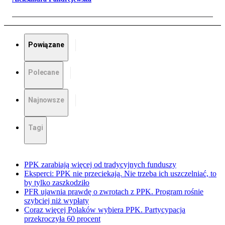
Powiązane
Polecane
Najnowsze
Tagi
PPK zarabiają więcej od tradycyjnych funduszy
Eksperci: PPK nie przeciekają. Nie trzeba ich uszczelniać, to
by tylko zaszkodziło
PFR ujawnia prawdę o zwrotach z PPK. Program rośnie
szybciej niż wypłaty
Coraz więcej Polaków wybiera PPK. Partycypacja
przekroczyła 60 procent