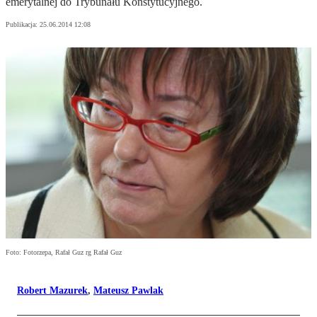
emerytalnej do Trybunału Konstytucyjnego.
Publikacja:
25.06.2014 12:08
Foto: Fotorzepa, Rafał Guz rg Rafał Guz
Robert Mazurek
,
Mateusz Pawlak