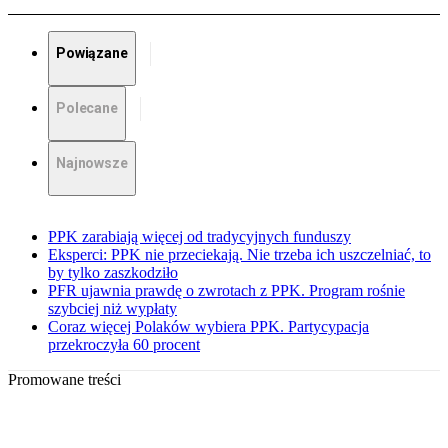
Powiązane
Polecane
Najnowsze
PPK zarabiają więcej od tradycyjnych funduszy
Eksperci: PPK nie przeciekają. Nie trzeba ich uszczelniać, to
by tylko zaszkodziło
PFR ujawnia prawdę o zwrotach z PPK. Program rośnie
szybciej niż wypłaty
Coraz więcej Polaków wybiera PPK. Partycypacja
przekroczyła 60 procent
Promowane treści