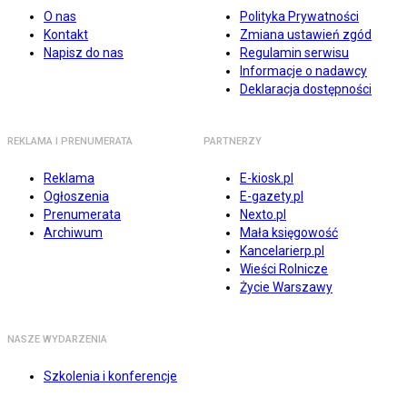
O nas
Polityka Prywatności
Kontakt
Zmiana ustawień zgód
Napisz do nas
Regulamin serwisu
Informacje o nadawcy
Deklaracja dostępności
REKLAMA I PRENUMERATA
PARTNERZY
Reklama
E-kiosk.pl
Ogłoszenia
E-gazety.pl
Prenumerata
Nexto.pl
Archiwum
Mała księgowość
Kancelarierp.pl
Wieści Rolnicze
Życie Warszawy
NASZE WYDARZENIA
Szkolenia i konferencje