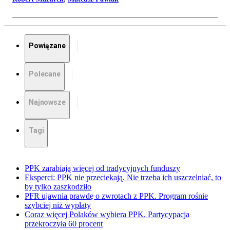
Powiązane
Polecane
Najnowsze
Tagi
PPK zarabiają więcej od tradycyjnych funduszy
Eksperci: PPK nie przeciekają. Nie trzeba ich uszczelniać, to
by tylko zaszkodziło
PFR ujawnia prawdę o zwrotach z PPK. Program rośnie
szybciej niż wypłaty
Coraz więcej Polaków wybiera PPK. Partycypacja
przekroczyła 60 procent