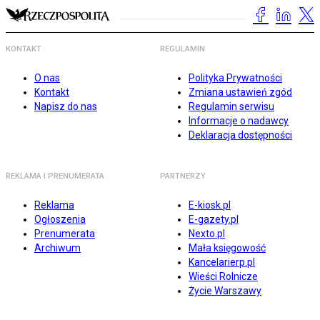
KONTAKT
REGULAMIN
O nas
Polityka Prywatności
Kontakt
Zmiana ustawień zgód
Napisz do nas
Regulamin serwisu
Informacje o nadawcy
Deklaracja dostępności
REKLAMA I PRENUMERATA
PARTNERZY
Reklama
E-kiosk.pl
Ogłoszenia
E-gazety.pl
Prenumerata
Nexto.pl
Archiwum
Mała księgowość
Kancelarierp.pl
Wieści Rolnicze
Życie Warszawy