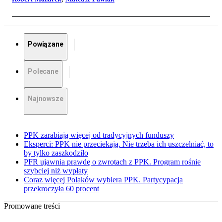
Powiązane
Polecane
Najnowsze
PPK zarabiają więcej od tradycyjnych funduszy
Eksperci: PPK nie przeciekają. Nie trzeba ich uszczelniać, to
by tylko zaszkodziło
PFR ujawnia prawdę o zwrotach z PPK. Program rośnie
szybciej niż wypłaty
Coraz więcej Polaków wybiera PPK. Partycypacja
przekroczyła 60 procent
Promowane treści