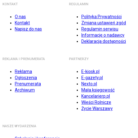
KONTAKT
REGULAMIN
O nas
Polityka Prywatności
Kontakt
Zmiana ustawień zgód
Napisz do nas
Regulamin serwisu
Informacje o nadawcy
Deklaracja dostępności
REKLAMA I PRENUMERATA
PARTNERZY
Reklama
E-kiosk.pl
Ogłoszenia
E-gazety.pl
Prenumerata
Nexto.pl
Archiwum
Mała księgowość
Kancelarierp.pl
Wieści Rolnicze
Życie Warszawy
NASZE WYDARZENIA