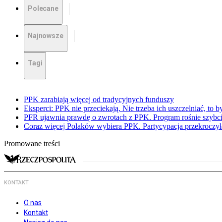
Polecane
Najnowsze
Tagi
PPK zarabiają więcej od tradycyjnych funduszy
Eksperci: PPK nie przeciekają. Nie trzeba ich uszczelniać, to b
PFR ujawnia prawdę o zwrotach z PPK. Program rośnie szybci
Coraz więcej Polaków wybiera PPK. Partycypacja przekroczył
Promowane treści
KONTAKT
O nas
Kontakt