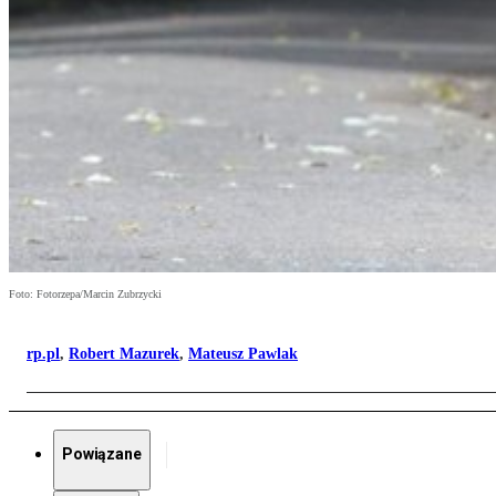
Foto: Fotorzepa/Marcin Zubrzycki
rp.pl
,
Robert Mazurek
,
Mateusz Pawlak
Powiązane