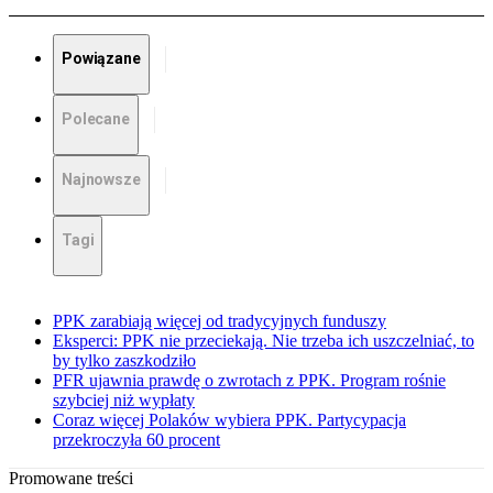
Powiązane
Polecane
Najnowsze
Tagi
PPK zarabiają więcej od tradycyjnych funduszy
Eksperci: PPK nie przeciekają. Nie trzeba ich uszczelniać, to
by tylko zaszkodziło
PFR ujawnia prawdę o zwrotach z PPK. Program rośnie
szybciej niż wypłaty
Coraz więcej Polaków wybiera PPK. Partycypacja
przekroczyła 60 procent
Promowane treści