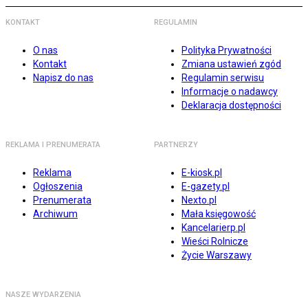
KONTAKT
REGULAMIN
O nas
Polityka Prywatności
Kontakt
Zmiana ustawień zgód
Napisz do nas
Regulamin serwisu
Informacje o nadawcy
Deklaracja dostępności
REKLAMA I PRENUMERATA
PARTNERZY
Reklama
E-kiosk.pl
Ogłoszenia
E-gazety.pl
Prenumerata
Nexto.pl
Archiwum
Mała księgowość
Kancelarierp.pl
Wieści Rolnicze
Życie Warszawy
NASZE WYDARZENIA