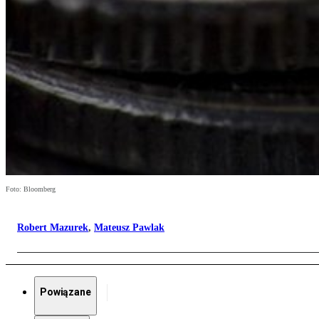
Foto: Bloomberg
Robert Mazurek
,
Mateusz Pawlak
Powiązane