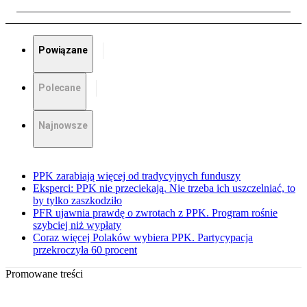
Powiązane
Polecane
Najnowsze
PPK zarabiają więcej od tradycyjnych funduszy
Eksperci: PPK nie przeciekają. Nie trzeba ich uszczelniać, to
by tylko zaszkodziło
PFR ujawnia prawdę o zwrotach z PPK. Program rośnie
szybciej niż wypłaty
Coraz więcej Polaków wybiera PPK. Partycypacja
przekroczyła 60 procent
Promowane treści