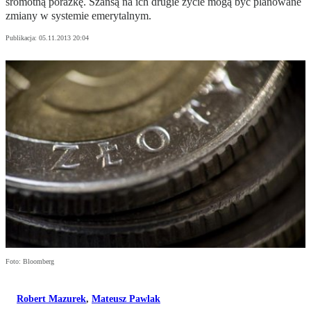
sromotną porażkę. Szansą na ich drugie życie mogą być planowane
zmiany w systemie emerytalnym.
Publikacja:
05.11.2013 20:04
Foto: Bloomberg
Robert Mazurek
,
Mateusz Pawlak