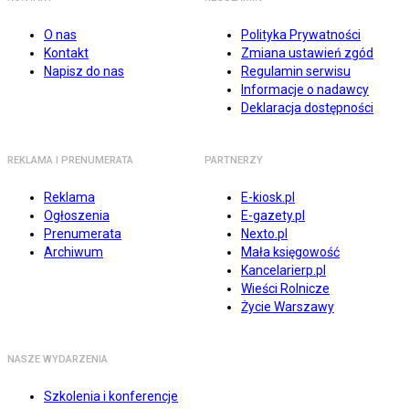
O nas
Polityka Prywatności
Kontakt
Zmiana ustawień zgód
Napisz do nas
Regulamin serwisu
Informacje o nadawcy
Deklaracja dostępności
REKLAMA I PRENUMERATA
PARTNERZY
Reklama
E-kiosk.pl
Ogłoszenia
E-gazety.pl
Prenumerata
Nexto.pl
Archiwum
Mała księgowość
Kancelarierp.pl
Wieści Rolnicze
Życie Warszawy
NASZE WYDARZENIA
Szkolenia i konferencje