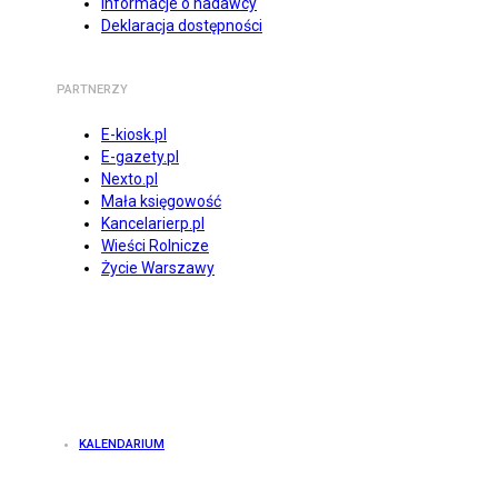
Informacje o nadawcy
Deklaracja dostępności
PARTNERZY
E-kiosk.pl
E-gazety.pl
Nexto.pl
Mała księgowość
Kancelarierp.pl
Wieści Rolnicze
Życie Warszawy
KALENDARIUM