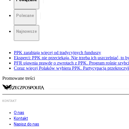
Polecane
Najnowsze
PPK zarabiają więcej od tradycyjnych funduszy
Eksperci: PPK nie przeciekają. Nie trzeba ich uszczelniać, to b
PFR ujawnia prawdę o zwrotach z PPK. Program rośnie szybci
Coraz więcej Polaków wybiera PPK. Partycypacja przekroczył
Promowane treści
KONTAKT
O nas
Kontakt
Napisz do nas