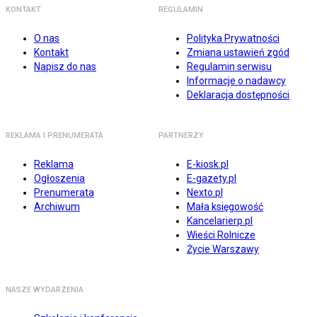
KONTAKT
REGULAMIN
O nas
Polityka Prywatności
Kontakt
Zmiana ustawień zgód
Napisz do nas
Regulamin serwisu
Informacje o nadawcy
Deklaracja dostępności
REKLAMA I PRENUMERATA
PARTNERZY
Reklama
E-kiosk.pl
Ogłoszenia
E-gazety.pl
Prenumerata
Nexto.pl
Archiwum
Mała księgowość
Kancelarierp.pl
Wieści Rolnicze
Życie Warszawy
NASZE WYDARZENIA