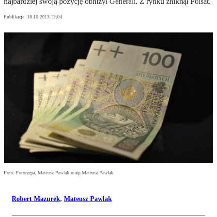
najbardziej swoją pozycję obniżył Generali. Z rynku zniknął Polsat.
Publikacja:
18.10.2013 12:04
Foto: Fotorzepa, Mateusz Pawlak matp Mateusz Pawlak
Robert Mazurek
,
Mateusz Pawlak