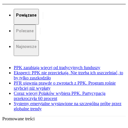
Powiązane
Polecane
Najnowsze
PPK zarabiają więcej od tradycyjnych funduszy
Eksperci: PPK nie przeciekają. Nie trzeba ich uszczelniać, to
by tylko zaszkodziło
PFR ujawnia prawdę o zwrotach z PPK. Program rośnie
szybciej niż wypłaty
Coraz więcej Polaków wybiera PPK. Partycypacja
przekroczyła 60 procent
Systemy emerytalne wystawione na szczególną próbę przez
globalne trendy
Promowane treści