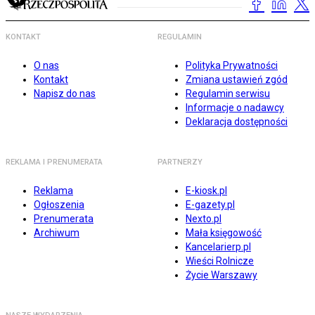
KONTAKT
REGULAMIN
O nas
Polityka Prywatności
Kontakt
Zmiana ustawień zgód
Napisz do nas
Regulamin serwisu
Informacje o nadawcy
Deklaracja dostępności
REKLAMA I PRENUMERATA
PARTNERZY
Reklama
E-kiosk.pl
Ogłoszenia
E-gazety.pl
Prenumerata
Nexto.pl
Archiwum
Mała księgowość
Kancelarierp.pl
Wieści Rolnicze
Życie Warszawy