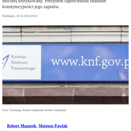
mocniej krytykowany. Prezydent zapowiedział zbadanie
konstytucyjności jego zapisów.
Publikacja:
18.10.2013 04:32
Foto: Fotorzepa, Robert Gardziński Robert Gardziński
Robert Mazurek
,
Mateusz Pawlak