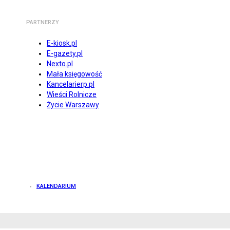
PARTNERZY
E-kiosk.pl
E-gazety.pl
Nexto.pl
Mała księgowość
Kancelarierp.pl
Wieści Rolnicze
Życie Warszawy
KALENDARIUM