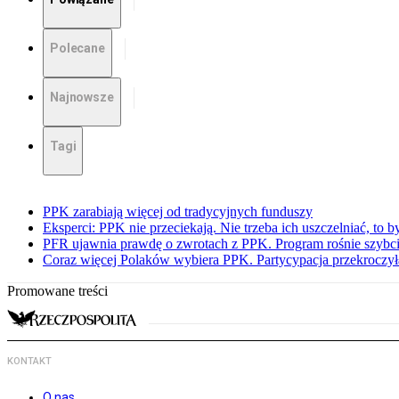
Polecane
Najnowsze
Tagi
PPK zarabiają więcej od tradycyjnych funduszy
Eksperci: PPK nie przeciekają. Nie trzeba ich uszczelniać, to b
PFR ujawnia prawdę o zwrotach z PPK. Program rośnie szybci
Coraz więcej Polaków wybiera PPK. Partycypacja przekroczył
Promowane treści
KONTAKT
O nas