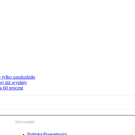
y tylko zaszkodziło
ej niż wypłaty
a 60 procent
REGULAMIN
Polityka Prywatności