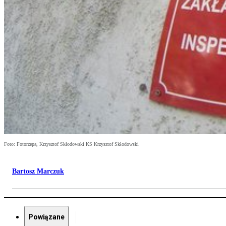
Foto: Fotorzepa, Krzysztof Skłodowski KS Krzysztof Skłodowski
Bartosz Marczuk
Powiązane