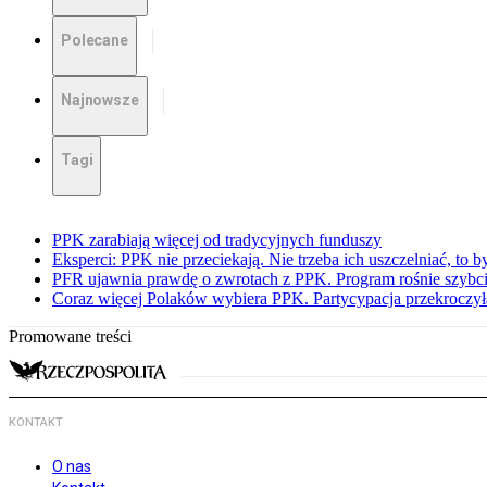
Polecane
Najnowsze
Tagi
PPK zarabiają więcej od tradycyjnych funduszy
Eksperci: PPK nie przeciekają. Nie trzeba ich uszczelniać, to b
PFR ujawnia prawdę o zwrotach z PPK. Program rośnie szybci
Coraz więcej Polaków wybiera PPK. Partycypacja przekroczył
Promowane treści
KONTAKT
O nas