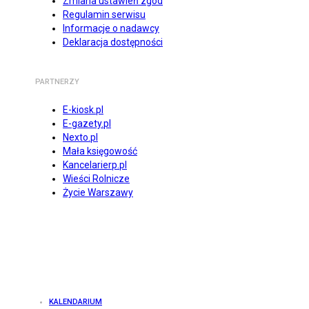
Zmiana ustawień zgód
Regulamin serwisu
Informacje o nadawcy
Deklaracja dostępności
PARTNERZY
E-kiosk.pl
E-gazety.pl
Nexto.pl
Mała księgowość
Kancelarierp.pl
Wieści Rolnicze
Życie Warszawy
KALENDARIUM