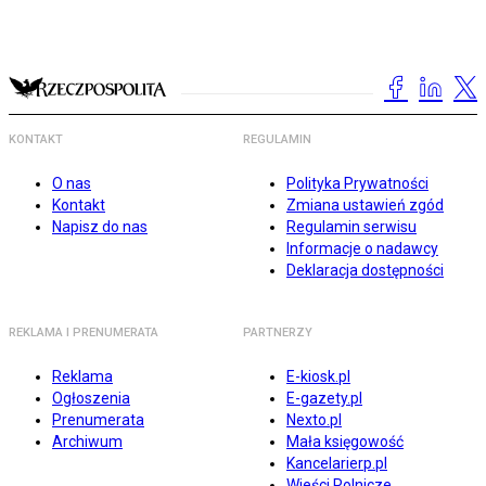
KONTAKT
REGULAMIN
O nas
Polityka Prywatności
Kontakt
Zmiana ustawień zgód
Napisz do nas
Regulamin serwisu
Informacje o nadawcy
Deklaracja dostępności
REKLAMA I PRENUMERATA
PARTNERZY
Reklama
E-kiosk.pl
Ogłoszenia
E-gazety.pl
Prenumerata
Nexto.pl
Archiwum
Mała księgowość
Kancelarierp.pl
Wieści Rolnicze