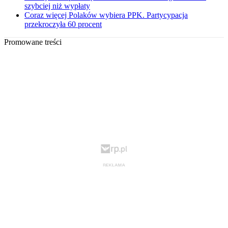
szybciej niż wypłaty
Coraz więcej Polaków wybiera PPK. Partycypacja
przekroczyła 60 procent
Promowane treści