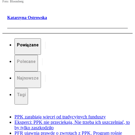
Foto: Bloomberg
Katarzyna Ostrowska
Powiązane
Polecane
Najnowsze
Tagi
PPK zarabiają więcej od tradycyjnych funduszy
Eksperci: PPK nie przeciekają. Nie trzeba ich uszczelniać, to
by tylko zaszkodziło
PFR ujawnia prawdę o zwrotach z PPK. Program rośnie