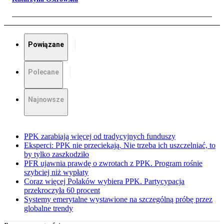
Powiązane
Polecane
Najnowsze
PPK zarabiają więcej od tradycyjnych funduszy
Eksperci: PPK nie przeciekają. Nie trzeba ich uszczelniać, to
by tylko zaszkodziło
PFR ujawnia prawdę o zwrotach z PPK. Program rośnie
szybciej niż wypłaty
Coraz więcej Polaków wybiera PPK. Partycypacja
przekroczyła 60 procent
Systemy emerytalne wystawione na szczególną próbę przez
globalne trendy