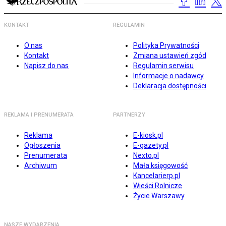
KONTAKT
REGULAMIN
O nas
Polityka Prywatności
Kontakt
Zmiana ustawień zgód
Napisz do nas
Regulamin serwisu
Informacje o nadawcy
Deklaracja dostępności
REKLAMA I PRENUMERATA
PARTNERZY
Reklama
E-kiosk.pl
Ogłoszenia
E-gazety.pl
Prenumerata
Nexto.pl
Archiwum
Mała księgowość
Kancelarierp.pl
Wieści Rolnicze
Życie Warszawy
NASZE WYDARZENIA