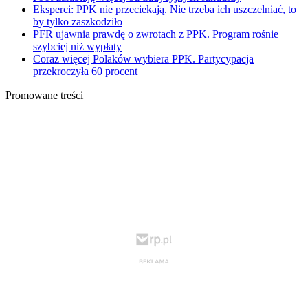
Eksperci: PPK nie przeciekają. Nie trzeba ich uszczelniać, to
by tylko zaszkodziło
PFR ujawnia prawdę o zwrotach z PPK. Program rośnie
szybciej niż wypłaty
Coraz więcej Polaków wybiera PPK. Partycypacja
przekroczyła 60 procent
Promowane treści