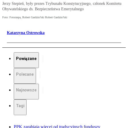
Jerzy Stepień, były prezes Trybunału Konstytucyjnego, członek Komitetu
Obywatelskiego ds. Bezpieczeństwa Emerytalnego
Foto: Fotorzepa, Robert Gardzin?ski Robert Gardzin?ski
Katarzyna Ostrowska
Powiązane
Polecane
Najnowsze
Tagi
PPK zarabiają więcej od tradycyjnych funduszy