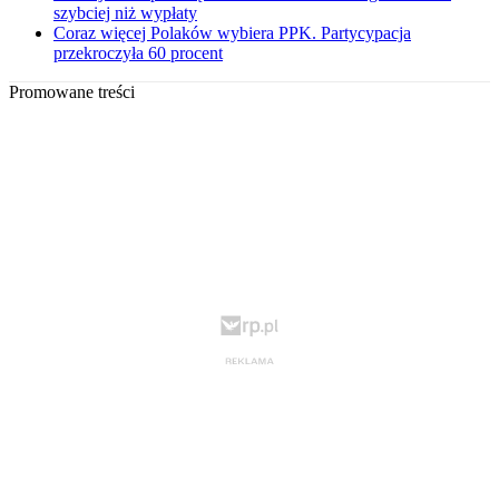
szybciej niż wypłaty
Coraz więcej Polaków wybiera PPK. Partycypacja
przekroczyła 60 procent
Promowane treści