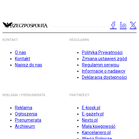
KONTAKT
REGULAMIN
O nas
Polityka Prywatności
Kontakt
Zmiana ustawień zgód
Napisz do nas
Regulamin serwisu
Informacje o nadawcy
Deklaracja dostępności
REKLAMA I PRENUMERATA
PARTNERZY
Reklama
E-kiosk.pl
Ogłoszenia
E-gazety.pl
Prenumerata
Nexto.pl
Archiwum
Mała księgowość
Kancelarierp.pl
Wieści Rolnicze