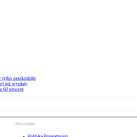
y tylko zaszkodziło
ej niż wypłaty
a 60 procent
REGULAMIN
Polityka Prywatności