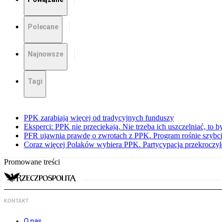
Polecane
Najnowsze
Tagi
PPK zarabiają więcej od tradycyjnych funduszy
Eksperci: PPK nie przeciekają. Nie trzeba ich uszczelniać, to b
PFR ujawnia prawdę o zwrotach z PPK. Program rośnie szybci
Coraz więcej Polaków wybiera PPK. Partycypacja przekroczył
Promowane treści
KONTAKT
O nas