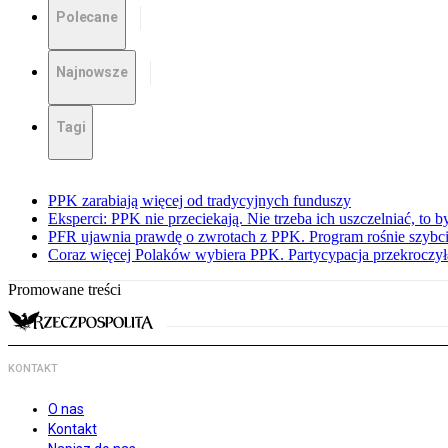
Polecane
Najnowsze
Tagi
PPK zarabiają więcej od tradycyjnych funduszy
Eksperci: PPK nie przeciekają. Nie trzeba ich uszczelniać, to b
PFR ujawnia prawdę o zwrotach z PPK. Program rośnie szybci
Coraz więcej Polaków wybiera PPK. Partycypacja przekroczył
Promowane treści
KONTAKT
O nas
Kontakt