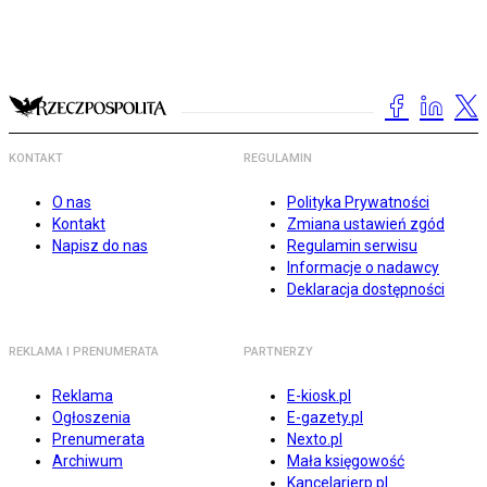
KONTAKT
REGULAMIN
O nas
Polityka Prywatności
Kontakt
Zmiana ustawień zgód
Napisz do nas
Regulamin serwisu
Informacje o nadawcy
Deklaracja dostępności
REKLAMA I PRENUMERATA
PARTNERZY
Reklama
E-kiosk.pl
Ogłoszenia
E-gazety.pl
Prenumerata
Nexto.pl
Archiwum
Mała księgowość
Kancelarierp.pl