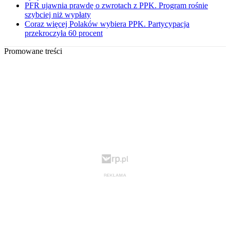
PFR ujawnia prawdę o zwrotach z PPK. Program rośnie
szybciej niż wypłaty
Coraz więcej Polaków wybiera PPK. Partycypacja
przekroczyła 60 procent
Promowane treści