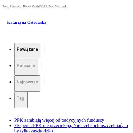
Foto: Fotorzepa, Robert Gardziński Robert Gardziński
Katarzyna Ostrowska
Powiązane
Polecane
Najnowsze
Tagi
PPK zarabiają więcej od tradycyjnych funduszy
Eksperci: PPK nie przeciekają. Nie trzeba ich uszczelniać, to
by tylko zaszkodziło