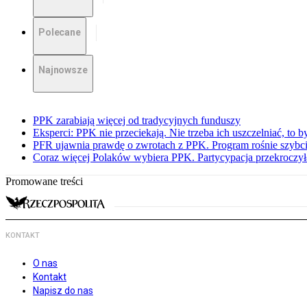
Polecane
Najnowsze
PPK zarabiają więcej od tradycyjnych funduszy
Eksperci: PPK nie przeciekają. Nie trzeba ich uszczelniać, to b
PFR ujawnia prawdę o zwrotach z PPK. Program rośnie szybci
Coraz więcej Polaków wybiera PPK. Partycypacja przekroczył
Promowane treści
KONTAKT
O nas
Kontakt
Napisz do nas