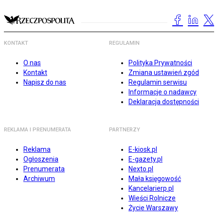
KONTAKT
REGULAMIN
O nas
Polityka Prywatności
Kontakt
Zmiana ustawień zgód
Napisz do nas
Regulamin serwisu
Informacje o nadawcy
Deklaracja dostępności
REKLAMA I PRENUMERATA
PARTNERZY
Reklama
E-kiosk.pl
Ogłoszenia
E-gazety.pl
Prenumerata
Nexto.pl
Archiwum
Mała księgowość
Kancelarierp.pl
Wieści Rolnicze
Życie Warszawy