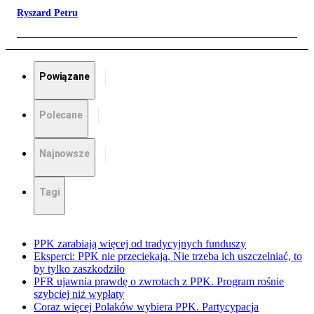
Ryszard Petru
Powiązane
Polecane
Najnowsze
Tagi
PPK zarabiają więcej od tradycyjnych funduszy
Eksperci: PPK nie przeciekają. Nie trzeba ich uszczelniać, to
by tylko zaszkodziło
PFR ujawnia prawdę o zwrotach z PPK. Program rośnie
szybciej niż wypłaty
Coraz więcej Polaków wybiera PPK. Partycypacja