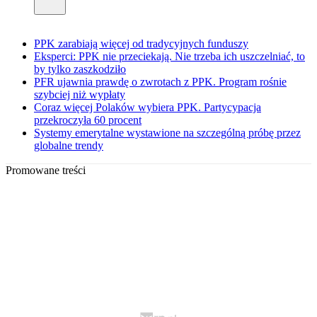
PPK zarabiają więcej od tradycyjnych funduszy
Eksperci: PPK nie przeciekają. Nie trzeba ich uszczelniać, to
by tylko zaszkodziło
PFR ujawnia prawdę o zwrotach z PPK. Program rośnie
szybciej niż wypłaty
Coraz więcej Polaków wybiera PPK. Partycypacja
przekroczyła 60 procent
Systemy emerytalne wystawione na szczególną próbę przez
globalne trendy
Promowane treści