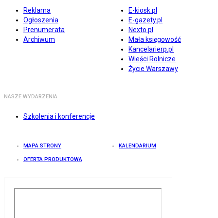
Reklama
E-kiosk.pl
Ogłoszenia
E-gazety.pl
Prenumerata
Nexto.pl
Archiwum
Mała księgowość
Kancelarierp.pl
Wieści Rolnicze
Życie Warszawy
NASZE WYDARZENIA
Szkolenia i konferencje
MAPA STRONY
KALENDARIUM
OFERTA PRODUKTOWA