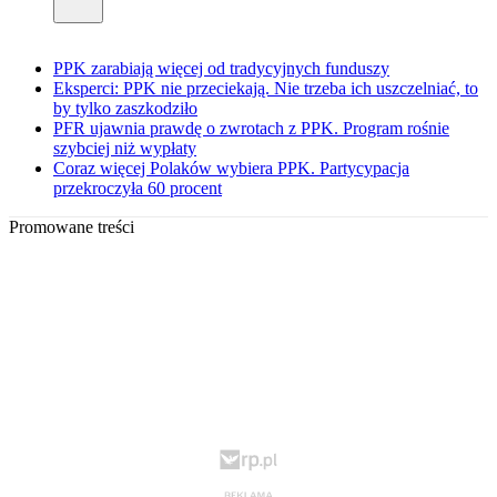
PPK zarabiają więcej od tradycyjnych funduszy
Eksperci: PPK nie przeciekają. Nie trzeba ich uszczelniać, to
by tylko zaszkodziło
PFR ujawnia prawdę o zwrotach z PPK. Program rośnie
szybciej niż wypłaty
Coraz więcej Polaków wybiera PPK. Partycypacja
przekroczyła 60 procent
Promowane treści