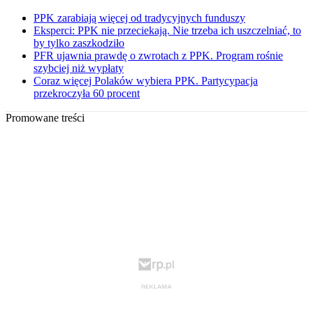
PPK zarabiają więcej od tradycyjnych funduszy
Eksperci: PPK nie przeciekają. Nie trzeba ich uszczelniać, to
by tylko zaszkodziło
PFR ujawnia prawdę o zwrotach z PPK. Program rośnie
szybciej niż wypłaty
Coraz więcej Polaków wybiera PPK. Partycypacja
przekroczyła 60 procent
Promowane treści