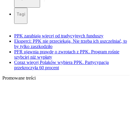
Tagi
PPK zarabiają więcej od tradycyjnych funduszy
Eksperci: PPK nie przeciekają. Nie trzeba ich uszczelniać, to
by tylko zaszkodziło
PFR ujawnia prawdę o zwrotach z PPK. Program rośnie
szybciej niż wypłaty
Coraz więcej Polaków wybiera PPK. Partycypacja
przekroczyła 60 procent
Promowane treści