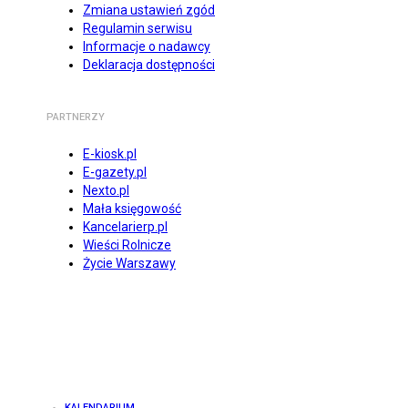
Zmiana ustawień zgód
Regulamin serwisu
Informacje o nadawcy
Deklaracja dostępności
PARTNERZY
E-kiosk.pl
E-gazety.pl
Nexto.pl
Mała księgowość
Kancelarierp.pl
Wieści Rolnicze
Życie Warszawy
KALENDARIUM