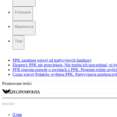
Polecane
Najnowsze
Tagi
PPK zarabiają więcej od tradycyjnych funduszy
Eksperci: PPK nie przeciekają. Nie trzeba ich uszczelniać, to b
PFR ujawnia prawdę o zwrotach z PPK. Program rośnie szybci
Coraz więcej Polaków wybiera PPK. Partycypacja przekroczył
Promowane treści
KONTAKT
O nas