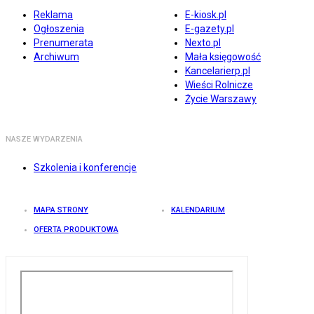
Reklama
E-kiosk.pl
Ogłoszenia
E-gazety.pl
Prenumerata
Nexto.pl
Archiwum
Mała księgowość
Kancelarierp.pl
Wieści Rolnicze
Życie Warszawy
NASZE WYDARZENIA
Szkolenia i konferencje
MAPA STRONY
KALENDARIUM
OFERTA PRODUKTOWA