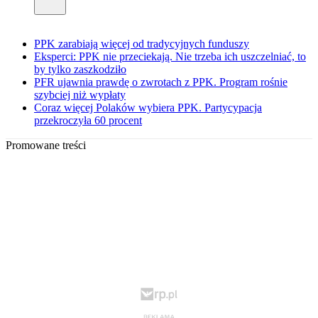
PPK zarabiają więcej od tradycyjnych funduszy
Eksperci: PPK nie przeciekają. Nie trzeba ich uszczelniać, to
by tylko zaszkodziło
PFR ujawnia prawdę o zwrotach z PPK. Program rośnie
szybciej niż wypłaty
Coraz więcej Polaków wybiera PPK. Partycypacja
przekroczyła 60 procent
Promowane treści