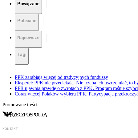
Powiązane
Polecane
Najnowsze
Tagi
PPK zarabiają więcej od tradycyjnych funduszy
Eksperci: PPK nie przeciekają. Nie trzeba ich uszczelniać, to b
PFR ujawnia prawdę o zwrotach z PPK. Program rośnie szybci
Coraz więcej Polaków wybiera PPK. Partycypacja przekroczył
Promowane treści
KONTAKT