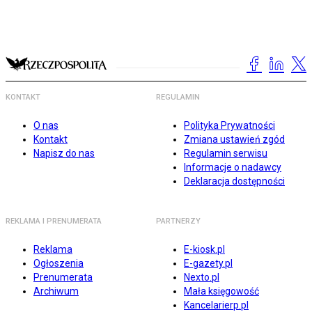
KONTAKT
REGULAMIN
O nas
Polityka Prywatności
Kontakt
Zmiana ustawień zgód
Napisz do nas
Regulamin serwisu
Informacje o nadawcy
Deklaracja dostępności
REKLAMA I PRENUMERATA
PARTNERZY
Reklama
E-kiosk.pl
Ogłoszenia
E-gazety.pl
Prenumerata
Nexto.pl
Archiwum
Mała księgowość
Kancelarierp.pl