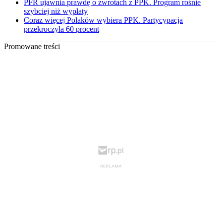
PFR ujawnia prawdę o zwrotach z PPK. Program rośnie
szybciej niż wypłaty
Coraz więcej Polaków wybiera PPK. Partycypacja
przekroczyła 60 procent
Promowane treści