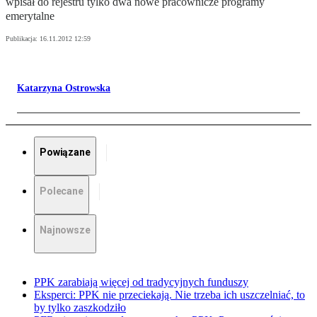
wpisał do rejestru tylko dwa nowe pracownicze programy
emerytalne
Publikacja:
16.11.2012 12:59
Katarzyna Ostrowska
Powiązane
Polecane
Najnowsze
PPK zarabiają więcej od tradycyjnych funduszy
Eksperci: PPK nie przeciekają. Nie trzeba ich uszczelniać, to
by tylko zaszkodziło