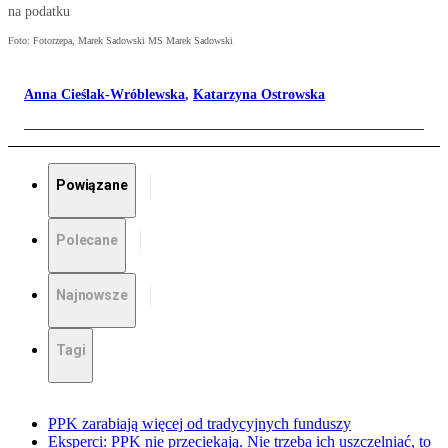
na podatku
Foto: Fotorzepa, Marek Sadowski MS Marek Sadowski
Anna Cieślak-Wróblewska
,
Katarzyna Ostrowska
Powiązane
Polecane
Najnowsze
Tagi
PPK zarabiają więcej od tradycyjnych funduszy
Eksperci: PPK nie przeciekają. Nie trzeba ich uszczelniać, to