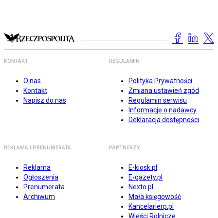
KONTAKT
REGULAMIN
O nas
Polityka Prywatności
Kontakt
Zmiana ustawień zgód
Napisz do nas
Regulamin serwisu
Informacje o nadawcy
Deklaracja dostępności
REKLAMA I PRENUMERATA
PARTNERZY
Reklama
E-kiosk.pl
Ogłoszenia
E-gazety.pl
Prenumerata
Nexto.pl
Archiwum
Mała księgowość
Kancelarierp.pl
Wieści Rolnicze