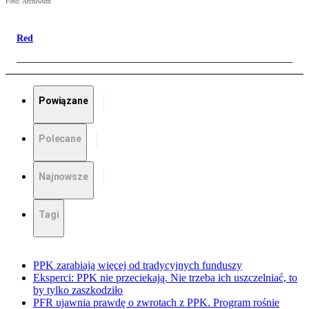
Foto: Archiwum
Red
Powiązane
Polecane
Najnowsze
Tagi
PPK zarabiają więcej od tradycyjnych funduszy
Eksperci: PPK nie przeciekają. Nie trzeba ich uszczelniać, to
by tylko zaszkodziło
PFR ujawnia prawdę o zwrotach z PPK. Program rośnie