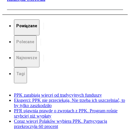
Powiązane
Polecane
Najnowsze
Tagi
PPK zarabiają więcej od tradycyjnych funduszy
Eksperci: PPK nie przeciekają. Nie trzeba ich uszczelniać, to
by tylko zaszkodziło
PFR ujawnia prawdę o zwrotach z PPK. Program rośnie
szybciej niż wypłaty
Coraz więcej Polaków wybiera PPK. Partycypacja
przekroczyła 60 procent