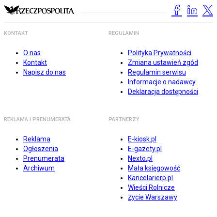
KONTAKT
REGULAMIN
O nas
Polityka Prywatności
Kontakt
Zmiana ustawień zgód
Napisz do nas
Regulamin serwisu
Informacje o nadawcy
Deklaracja dostępności
REKLAMA I PRENUMERATA
PARTNERZY
Reklama
E-kiosk.pl
Ogłoszenia
E-gazety.pl
Prenumerata
Nexto.pl
Archiwum
Mała księgowość
Kancelarierp.pl
Wieści Rolnicze
Życie Warszawy