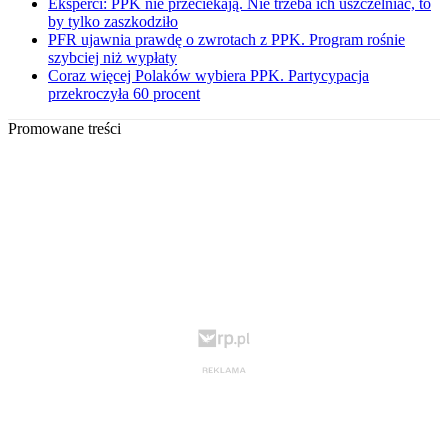
Eksperci: PPK nie przeciekają. Nie trzeba ich uszczelniać, to
by tylko zaszkodziło
PFR ujawnia prawdę o zwrotach z PPK. Program rośnie
szybciej niż wypłaty
Coraz więcej Polaków wybiera PPK. Partycypacja
przekroczyła 60 procent
Promowane treści