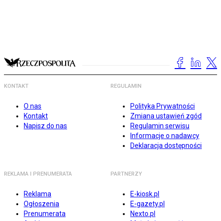
KONTAKT
REGULAMIN
O nas
Polityka Prywatności
Kontakt
Zmiana ustawień zgód
Napisz do nas
Regulamin serwisu
Informacje o nadawcy
Deklaracja dostępności
REKLAMA I PRENUMERATA
PARTNERZY
Reklama
E-kiosk.pl
Ogłoszenia
E-gazety.pl
Prenumerata
Nexto.pl