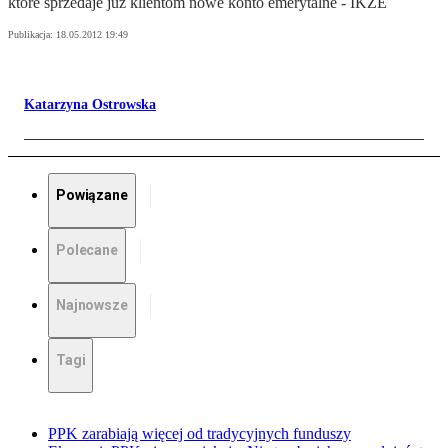
które sprzedaje już klientom nowe konto emerytalne - IKZE
Publikacja:
18.05.2012 19:49
Katarzyna Ostrowska
Powiązane
Polecane
Najnowsze
Tagi
PPK zarabiają więcej od tradycyjnych funduszy