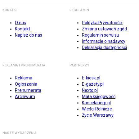
KONTAKT
REGULAMIN
O nas
Polityka Prywatności
Kontakt
Zmiana ustawień zgód
Napisz do nas
Regulamin serwisu
Informacje o nadawcy
Deklaracja dostępności
REKLAMA I PRENUMERATA
PARTNERZY
Reklama
E-kiosk.pl
Ogłoszenia
E-gazety.pl
Prenumerata
Nexto.pl
Archiwum
Mała księgowość
Kancelarierp.pl
Wieści Rolnicze
Życie Warszawy
NASZE WYDARZENIA