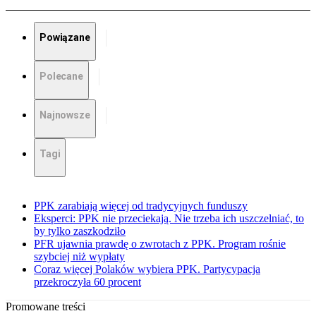
Powiązane
Polecane
Najnowsze
Tagi
PPK zarabiają więcej od tradycyjnych funduszy
Eksperci: PPK nie przeciekają. Nie trzeba ich uszczelniać, to
by tylko zaszkodziło
PFR ujawnia prawdę o zwrotach z PPK. Program rośnie
szybciej niż wypłaty
Coraz więcej Polaków wybiera PPK. Partycypacja
przekroczyła 60 procent
Promowane treści