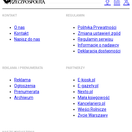
KONTAKT
REGULAMIN
O nas
Polityka Prywatności
Kontakt
Zmiana ustawień zgód
Napisz do nas
Regulamin serwisu
Informacje o nadawcy
Deklaracja dostępności
REKLAMA I PRENUMERATA
PARTNERZY
Reklama
E-kiosk.pl
Ogłoszenia
E-gazety.pl
Prenumerata
Nexto.pl
Archiwum
Mała księgowość
Kancelarierp.pl
Wieści Rolnicze
Życie Warszawy