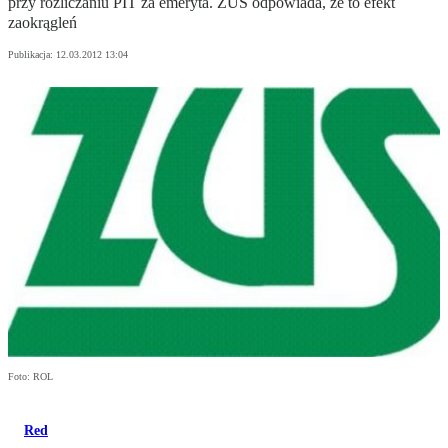
przy rozliczaniu PIT za emeryta. ZUS odpowiada, ze to efekt
zaokrągleń
Publikacja:
12.03.2012 13:04
Foto: ROL
Red