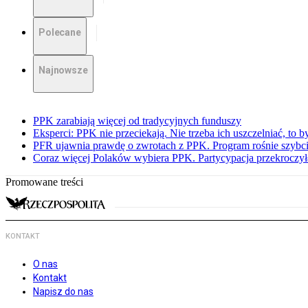
Polecane
Najnowsze
PPK zarabiają więcej od tradycyjnych funduszy
Eksperci: PPK nie przeciekają. Nie trzeba ich uszczelniać, to b
PFR ujawnia prawdę o zwrotach z PPK. Program rośnie szybci
Coraz więcej Polaków wybiera PPK. Partycypacja przekroczył
Promowane treści
KONTAKT
O nas
Kontakt
Napisz do nas