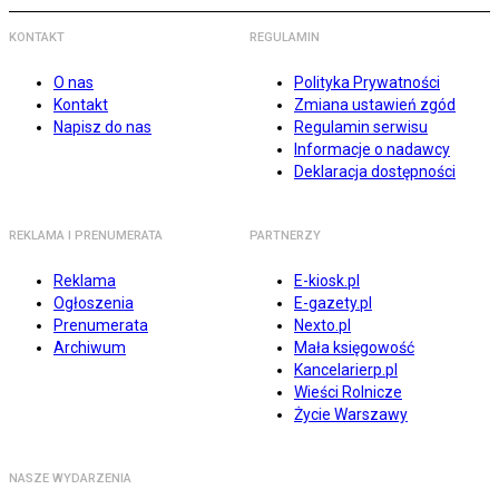
KONTAKT
REGULAMIN
O nas
Polityka Prywatności
Kontakt
Zmiana ustawień zgód
Napisz do nas
Regulamin serwisu
Informacje o nadawcy
Deklaracja dostępności
REKLAMA I PRENUMERATA
PARTNERZY
Reklama
E-kiosk.pl
Ogłoszenia
E-gazety.pl
Prenumerata
Nexto.pl
Archiwum
Mała księgowość
Kancelarierp.pl
Wieści Rolnicze
Życie Warszawy
NASZE WYDARZENIA