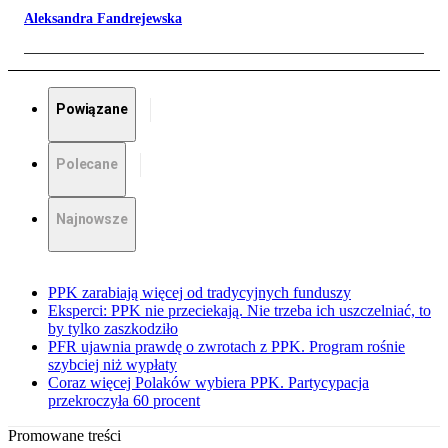
Aleksandra Fandrejewska
Powiązane
Polecane
Najnowsze
PPK zarabiają więcej od tradycyjnych funduszy
Eksperci: PPK nie przeciekają. Nie trzeba ich uszczelniać, to
by tylko zaszkodziło
PFR ujawnia prawdę o zwrotach z PPK. Program rośnie
szybciej niż wypłaty
Coraz więcej Polaków wybiera PPK. Partycypacja
przekroczyła 60 procent
Promowane treści