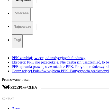
Polecane
Najnowsze
Tagi
PPK zarabiają więcej od tradycyjnych funduszy
Eksperci: PPK nie przeciekają. Nie trzeba ich uszczelniać, to b
PFR ujawnia prawdę o zwrotach z PPK. Program rośnie szybci
Coraz więcej Polaków wybiera PPK. Partycypacja przekroczył
Promowane treści
KONTAKT
O nas