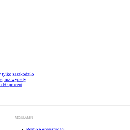
y tylko zaszkodziło
ej niż wypłaty
a 60 procent
REGULAMIN
Polityka Prywatności