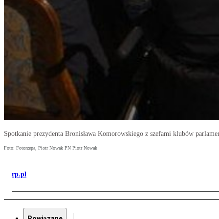
Spotkanie prezydenta Bronisława Komorowskiego z szefami klubów parlame
Foto: Fotorzepa, Piotr Nowak PN Piotr Nowak
rp.pl
Powiązane