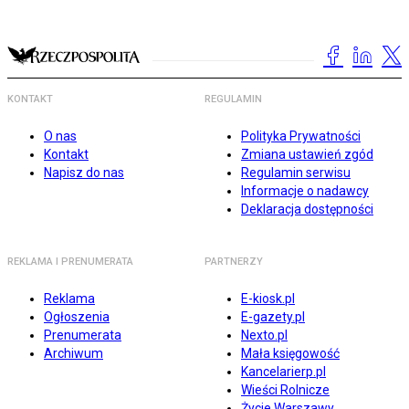
KONTAKT
REGULAMIN
O nas
Polityka Prywatności
Kontakt
Zmiana ustawień zgód
Napisz do nas
Regulamin serwisu
Informacje o nadawcy
Deklaracja dostępności
REKLAMA I PRENUMERATA
PARTNERZY
Reklama
E-kiosk.pl
Ogłoszenia
E-gazety.pl
Prenumerata
Nexto.pl
Archiwum
Mała księgowość
Kancelarierp.pl
Wieści Rolnicze
Życie Warszawy