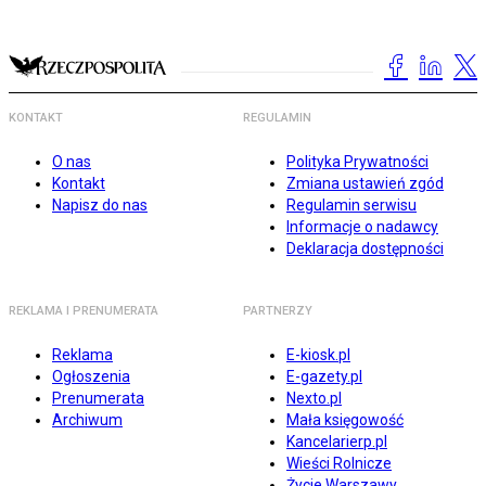
KONTAKT
REGULAMIN
O nas
Polityka Prywatności
Kontakt
Zmiana ustawień zgód
Napisz do nas
Regulamin serwisu
Informacje o nadawcy
Deklaracja dostępności
REKLAMA I PRENUMERATA
PARTNERZY
Reklama
E-kiosk.pl
Ogłoszenia
E-gazety.pl
Prenumerata
Nexto.pl
Archiwum
Mała księgowość
Kancelarierp.pl
Wieści Rolnicze
Życie Warszawy