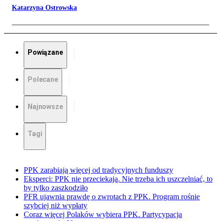
Katarzyna Ostrowska
Powiązane
Polecane
Najnowsze
Tagi
PPK zarabiają więcej od tradycyjnych funduszy
Eksperci: PPK nie przeciekają. Nie trzeba ich uszczelniać, to
by tylko zaszkodziło
PFR ujawnia prawdę o zwrotach z PPK. Program rośnie
szybciej niż wypłaty
Coraz więcej Polaków wybiera PPK. Partycypacja