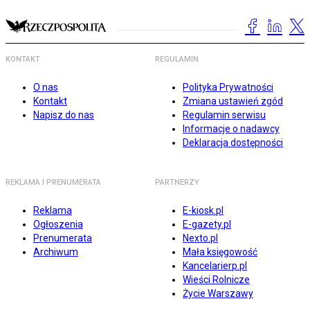
KONTAKT
REGULAMIN
O nas
Polityka Prywatności
Kontakt
Zmiana ustawień zgód
Napisz do nas
Regulamin serwisu
Informacje o nadawcy
Deklaracja dostępności
REKLAMA I PRENUMERATA
PARTNERZY
Reklama
E-kiosk.pl
Ogłoszenia
E-gazety.pl
Prenumerata
Nexto.pl
Archiwum
Mała księgowość
Kancelarierp.pl
Wieści Rolnicze
Życie Warszawy