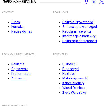
KONTAKT
REGULAMIN
O nas
Polityka Prywatności
Kontakt
Zmiana ustawień zgód
Napisz do nas
Regulamin serwisu
Informacje o nadawcy
Deklaracja dostępności
REKLAMA I PRENUMERATA
PARTNERZY
Reklama
E-kiosk.pl
Ogłoszenia
E-gazety.pl
Prenumerata
Nexto.pl
Archiwum
Mała księgowość
Kancelarierp.pl
Wieści Rolnicze
Życie Warszawy