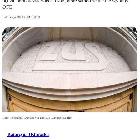
będzie brało udział więcej osób, które samodzielnie nie wybrały
OFE
Publikacja:
30.03.2011 03:23
Foto: Fotorzepa, Dariusz Majgier DM Dariusz Majgier
Katarzyna Ostrowska