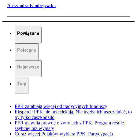
Aleksandra Fandrejewska
Powiązane
Polecane
Najnowsze
Tagi
PPK zarabiają więcej od tradycyjnych funduszy
Eksperci: PPK nie przeciekają. Nie trzeba ich uszczelniać, to
by tylko zaszkodziło
PFR ujawnia prawdę o zwrotach z PPK. Program rośnie
szybciej niż wypłaty
Coraz więcej Polaków wybiera PPK. Partycypacja