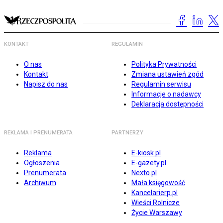
KONTAKT
REGULAMIN
O nas
Polityka Prywatności
Kontakt
Zmiana ustawień zgód
Napisz do nas
Regulamin serwisu
Informacje o nadawcy
Deklaracja dostępności
REKLAMA I PRENUMERATA
PARTNERZY
Reklama
E-kiosk.pl
Ogłoszenia
E-gazety.pl
Prenumerata
Nexto.pl
Archiwum
Mała księgowość
Kancelarierp.pl
Wieści Rolnicze
Życie Warszawy